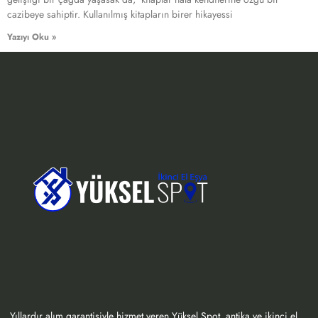
cazibeye sahiptir. Kullanılmış kitapların birer hikayessi
Yazıyı Oku »
Yıllardır alım garantisiyle hizmet veren Yüksel Spot, antika ve ikinci el