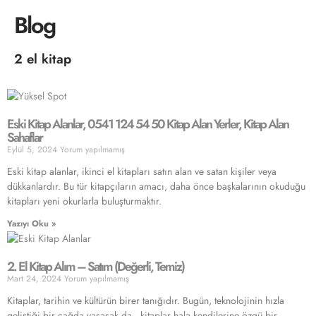
Blog
2 el kitap
Eski Kitap Alanlar, 0541 124 54 50 Kitap Alan Yerler, Kitap Alan
Sahaflar
Eylül 5, 2024
Yorum yapılmamış
Eski kitap alanlar, ikinci el kitapları satın alan ve satan kişiler veya
dükkanlardır. Bu tür kitapçıların amacı, daha önce başkalarının okuduğu
kitapları yeni okurlarla buluşturmaktır.
Yazıyı Oku »
2. El Kitap Alım – Satım (Değerli, Temiz)
Mart 24, 2024
Yorum yapılmamış
Kitaplar, tarihin ve kültürün birer tanığıdır. Bugün, teknolojinin hızla
geliştiği bir çağda yaşasak da, kitaplar hala kendilerine özgü bir