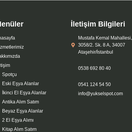
enüler
İletişim Bilgileri
nasayfa
Mustafa Kemal Mahallesi,
3058/2. Sk. 8 A, 34007
zmetlerimiz
Ataşehir/İstanbul
akkımızda
etişim
0538 692 80 40
Spotçu
Eski Eşya Alanlar
0541 124 54 50
İkinci El Eşya Alanlar
info@yukselspot.com
Antika Alım Satım
Beyaz Eşya Alanlar
2 El Eşya Alımı
Kitap Alım Satım