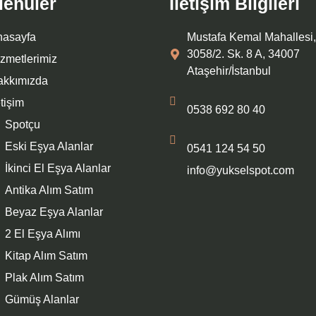
enüler
İletişim Bilgileri
nasayfa
Mustafa Kemal Mahallesi,
3058/2. Sk. 8 A, 34007
zmetlerimiz
Ataşehir/İstanbul
akkımızda
etişim
0538 692 80 40
Spotçu
Eski Eşya Alanlar
0541 124 54 50
İkinci El Eşya Alanlar
info@yukselspot.com
Antika Alım Satım
Beyaz Eşya Alanlar
2 El Eşya Alımı
Kitap Alım Satım
Plak Alım Satım
Gümüş Alanlar