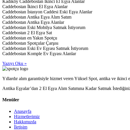
Kadıköy Caddebostan İkinci El Eşya Alanlar
Caddebostan İkinci El Eşya Alanlar
Caddebostan İstasyon Caddesi Eski Eşya Alanlar
Caddebostan Antika Eşya Alım Satım
Caddebostan Antika Eşya Alanlar
Caddebostan Eski Mobilya Satmak İstiyorum
Caddebostan 2 El Eşya Sat
Caddebostan en Yakın Spotçu
Caddebostan Spotçular Çarşısı
Caddebostan Eski Ev Eşyası Satmak İstiyorum
Caddebostan Komple Ev Eşyası Alanlar
Yazıyı Oku »
Yıllardır alım garantisiyle hizmet veren Yüksel Spot, antika ve ikinci el
Antika Eşyalar’dan 2 El Eşya Alım Satımına Kadar Satmak İstediğini
Menüler
Anasayfa
Hizmetlerimiz
Hakkımızda
İletişim