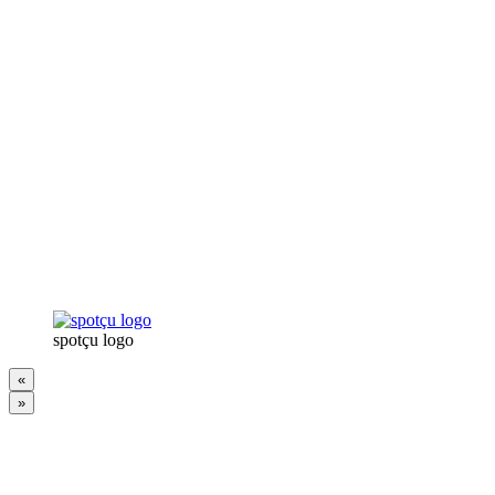
spotçu logo
«
»